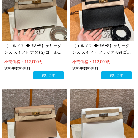
【エルメス HERMES】ケリーダ
【エルメス HERMES】ケリーダ
ンス スイフト ナタ (I2) ゴールド
ンス スイフト ブラック (89) ゴー
金具（100％手縫）
ルド金具（100％手縫）
小売価格：112,000円
小売価格：112,000円
送料手数料無料
送料手数料無料
買います
買います