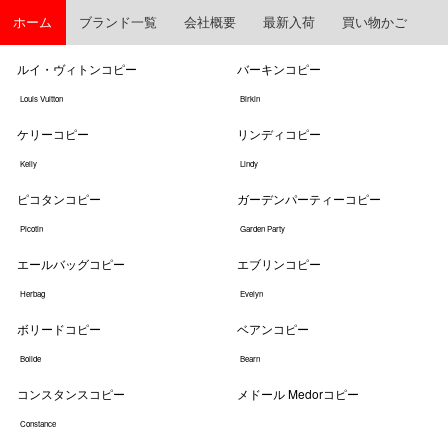
ホーム
ブランド一覧
会社概要
最新入荷
買い物かご
ルイ・ヴィトンコピー
バーキンコピー
Louis Vuitton
Birkin
ケリーコピー
リンディコピー
Kelly
Lindy
ピコタンコピー
ガーデンパーティーコピー
Picotin
Garden Party
エールバッグコピー
エブリンコピー
Herbag
Evelyn
ボリードコピー
ベアンコピー
Bolide
Bearn
コンスタンスコピー
メドール Medorコピー
Constance