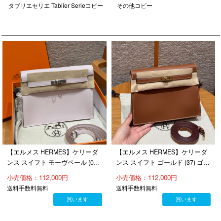
タブリエセリエ Tablier Serieコピー
その他コピー
【エルメス HERMES】ケリーダ
【エルメス HERMES】ケリーダ
ンス スイフト モーヴペール (09)
ンス スイフト ゴールド (37) ゴー
シルバー金具（100％手縫）
ルド金具（100％手縫）
小売価格：112,000円
小売価格：112,000円
送料手数料無料
送料手数料無料
買います
買います