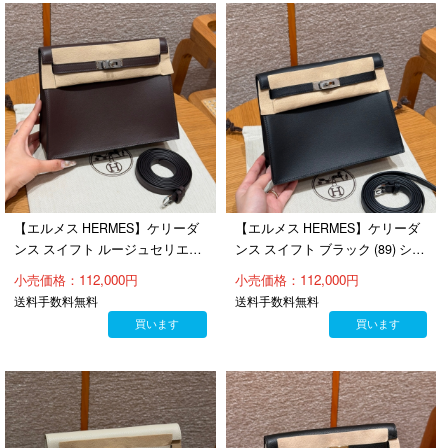
【エルメス HERMES】ケリーダ
【エルメス HERMES】ケリーダ
ンス スイフト ルージュセリエ
ンス スイフト ブラック (89) シル
(0G) シルバー金具（100％手縫）
バー金具（100％手縫）
小売価格：112,000円
小売価格：112,000円
送料手数料無料
送料手数料無料
買います
買います